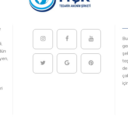
e
Bu
i,
gen
ödün
şek
yen,
ta
de
ça
iç
ri