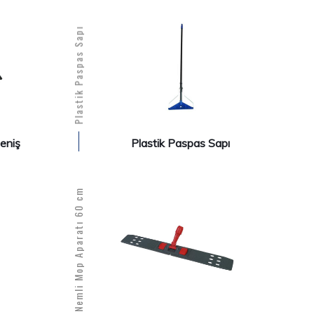
Plastik Paspas Sapı
eniş
Plastik Paspas Sapı
PLS. Nemli Mop Aparatı 60 cm