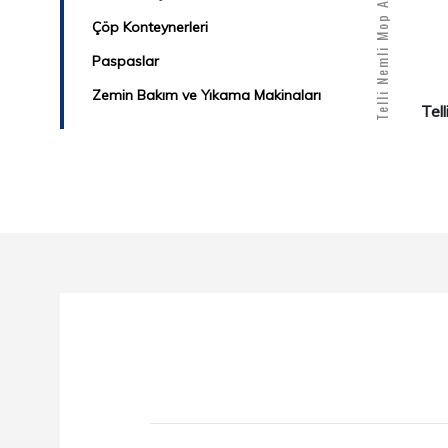
Telli Nemli Mop Aparatı 60 cm
Çöp Konteynerleri
Paspaslar
Zemin Bakım ve Yıkama Makinaları
Tel