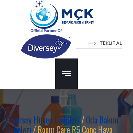
TEKLİF AL
ÜRÜNLER
Diversey Hijyen Ürünleri
/
Oda Bakım
Ürünleri
/ Room Care R5 Conc Hava