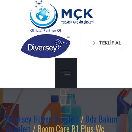
TEKLİF AL
ÜRÜNLER
Diversey Hijyen Ürünleri
/
Oda Bakım
Ürünleri
/ Room Care R1 Plus Wc