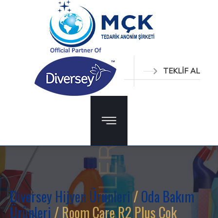
TEKLİF AL
ÜRÜNLER
Diversey Hijyen Ürünleri
/
Oda Bakım
Ürünleri
/ Room Care R2 Plus Çok