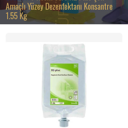
Amaçlı Yüzey Dezenfektanı Konsantre
1.55 Kg