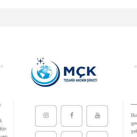
e
Bu
i,
gen
ödün
şek
yen,