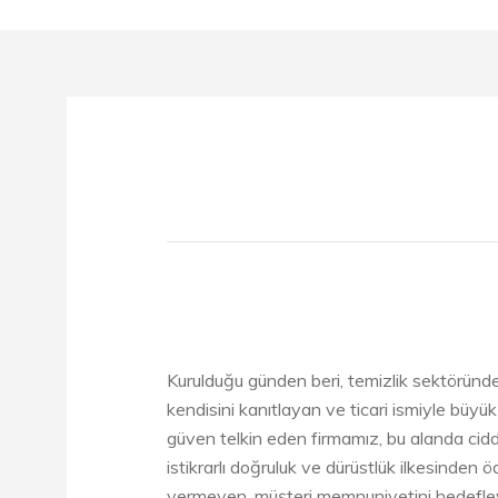
Kurulduğu günden beri, temizlik sektöründ
kendisini kanıtlayan ve ticari ismiyle büyük
güven telkin eden firmamız, bu alanda cidd
istikrarlı doğruluk ve dürüstlük ilkesinden 
vermeyen, müşteri memnuniyetini hedefle