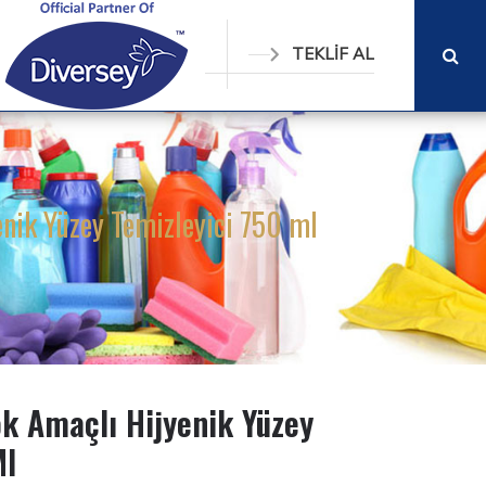
TEKLİF AL
nik Yüzey Temizleyici 750 ml
k Amaçlı Hijyenik Yüzey
Ml