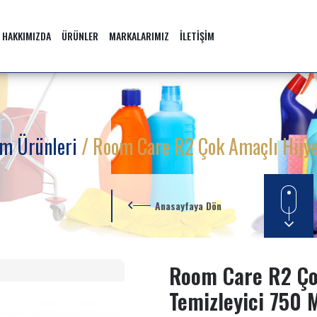
HAKKIMIZDA
ÜRÜNLER
MARKALARIMIZ
İLETİŞİM
ım Ürünleri
/ Room Care R2 Çok Amaçlı Hijye
Anasayfaya Dön
Room Care R2 Ço
Temizleyici 750 